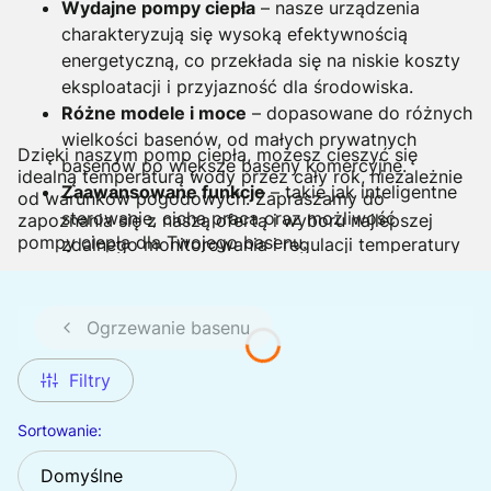
Wydajne pompy ciepła
– nasze urządzenia
charakteryzują się wysoką efektywnością
energetyczną, co przekłada się na niskie koszty
eksploatacji i przyjazność dla środowiska.
Różne modele i moce
– dopasowane do różnych
wielkości basenów, od małych prywatnych
Dzięki naszym pomp ciepła, możesz cieszyć się
basenów po większe baseny komercyjne.
idealną temperaturą wody przez cały rok, niezależnie
Zaawansowane funkcje
– takie jak inteligentne
od warunków pogodowych. Zapraszamy do
sterowanie, cicha praca oraz możliwość
zapoznania się z naszą ofertą i wyboru najlepszej
pompy ciepła dla Twojego basenu.
zdalnego monitorowania i regulacji temperatury
za pomocą aplikacji mobilnej.
Łatwość instalacji i obsługi
– nasze pompy
ciepła są proste w montażu i intuicyjne w
Ogrzewanie basenu
użytkowaniu, dzięki czemu szybko można
cieszyć się ciepłą wodą w basenie.
Filtry
Lista produktów
Sortowanie:
Domyślne