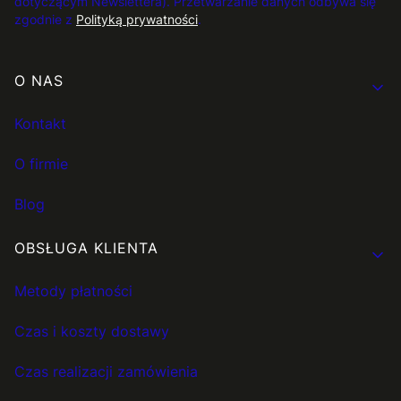
dotyczącym Newslettera). Przetwarzanie danych odbywa się
zgodnie z
Polityką prywatności
.
Linki w stopce
O NAS
Kontakt
O firmie
Blog
OBSŁUGA KLIENTA
Metody płatności
Czas i koszty dostawy
Czas realizacji zamówienia