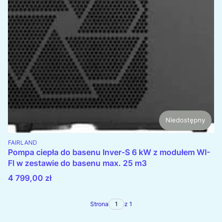
Niedostępny
PRODUCENT
FAIRLAND
Pompa ciepła do basenu Inver-S 6 kW z modułem WI-
FI w zestawie do basenu max. 25 m3
Cena
4 799,00 zł
Strona
z 1