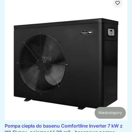
Niedostępny
Pompa ciepła do basenu Comfortline Inverter 7 kW z