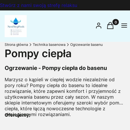
Stwórz z nami swoją strefę relaksu
Produkty 
Zaloguj się
Koszyk
Me
Strona główna
Technika basenowa
Ogrzewanie basenu
Pompy ciepła
Ogrzewanie - Pompy ciepła do basenu
Marzysz o kąpieli w ciepłej wodzie niezależnie od
pory roku? Pompy ciepła do basenu to idealne
rozwiązanie, które zapewni komfort i przyjemność z
użytkowania basenu przez cały sezon. W naszym
sklepie internetowym oferujemy szeroki wybór pomp
ciepła, które łączą nowoczesne technologie z
ekologicznymi rozwiązaniami.
Oferujemy: