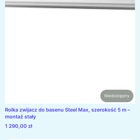
Niedostępny
Rolka zwijacz do basenu Steel Max, szerokość 5 m –
montaż stały
Cena
1 290,00 zł