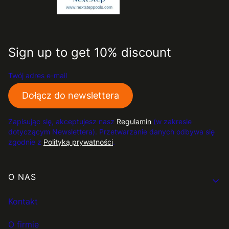
Sign up to get 10% discount
Twój adres e-mail
Dołącz do newslettera
Zapisując się, akceptujesz nasz
Regulamin
(w zakresie
dotyczącym Newslettera). Przetwarzanie danych odbywa się
zgodnie z
Polityką prywatności
.
Linki w stopce
O NAS
Kontakt
O firmie