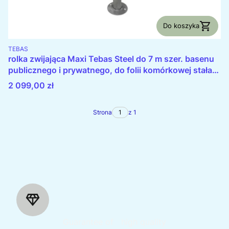
Do koszyka
PRODUCENT
TEBAS
rolka zwijająca Maxi Tebas Steel do 7 m szer. basenu
publicznego i prywatnego, do folii komórkowej stała
statywy ze stali, rury aluminiowe PROFILOWANE
Cena
2 099,00 zł
Strona
z 1
Guarantee of high quality