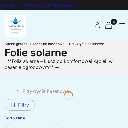
Stwórz z nami swoją strefę relaksu
Produkty 
Zaloguj się
Koszyk
Me
Strona główna
Technika basenowa
Przykrycia basenowe
Folie solarne
. **Folia solarna – klucz do komfortowej kąpieli w
basenie ogrodowym** ☀️
Przykrycia basenowe
Filtry
Lista produktów
Sortowanie: