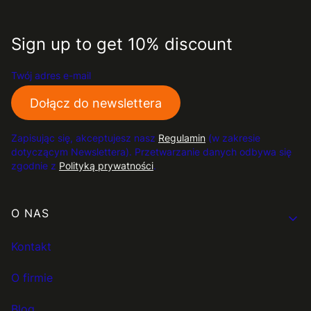
Sign up to get 10% discount
Twój adres e-mail
Dołącz do newslettera
Zapisując się, akceptujesz nasz
Regulamin
(w zakresie
dotyczącym Newslettera). Przetwarzanie danych odbywa się
zgodnie z
Polityką prywatności
.
Linki w stopce
O NAS
Kontakt
O firmie
Blog